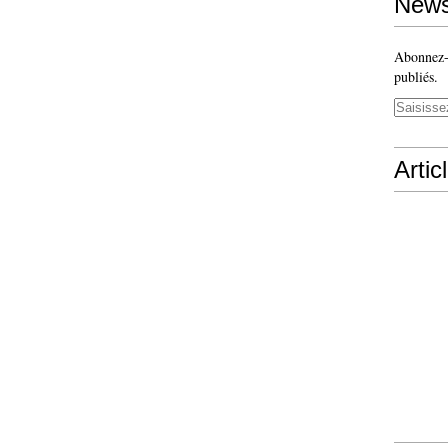
News
Abonnez-v
publiés.
Artic