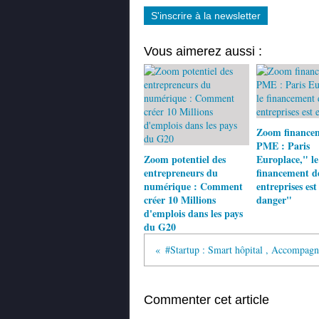
S'inscrire à la newsletter
Vous aimerez aussi :
Zoom financem
PME : Paris
Zoom potentiel des
Europlace," le
entrepreneurs du
financement d
numérique : Comment
entreprises est
créer 10 Millions
danger"
d'emplois dans les pays
du G20
Commenter cet article