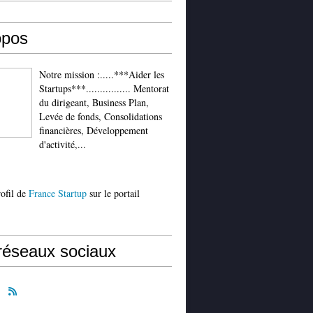
opos
Notre mission :.....***Aider les
Startups***................ Mentorat
du dirigeant, Business Plan,
Levée de fonds, Consolidations
financières, Développement
d'activité,...
rofil de
France Startup
sur le portail
réseaux sociaux