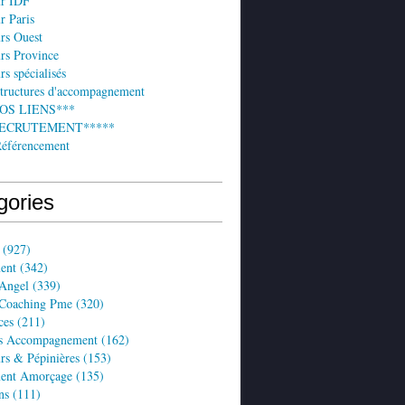
ur IDF
r Paris
rs Ouest
rs Province
rs spécialisés
structures d'accompagnement
NOS LIENS***
 RECRUTEMENT*****
Référencement
gories
(927)
ent
(342)
 Angel
(339)
 Coaching Pme
(320)
ces
(211)
es Accompagnement
(162)
rs & Pépinières
(153)
ent Amorçage
(135)
ns
(111)