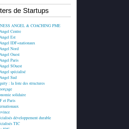
ters de Startups
SINESS ANGEL & COACHING PME
 Angel Centre
Angel Est
 Angel IDF+nationaux
 Angel Nord
 Angel Ouest
Angel Paris
 Angel SOuest
Angel spécialisé
 Angel Sud
ity : la liste des structures
morçage
nomie solidaire
 et Paris
ernationaux
ovince
cialisés développement durable
cialisés TIC