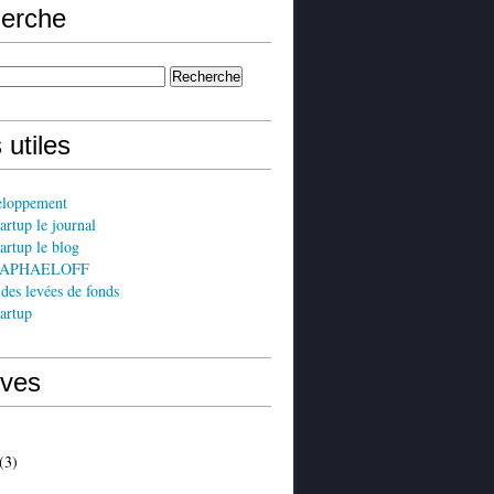
erche
 utiles
eloppement
artup le journal
artup le blog
 RAPHAELOFF
 des levées de fonds
artup
ives
(3)