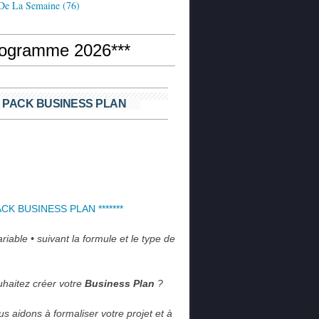
 De La Semaine
(76)
rogramme 2026***
 PACK BUSINESS PLAN
PACK BUSINESS PLAN *******
iable • suivant la formule et le type de 
haitez créer votre 
Business Plan
 ?
s aidons à formaliser votre projet et à 