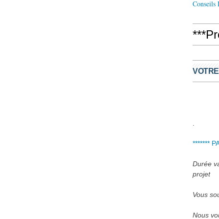
Conseils
***P
VOTRE
.
******* 
Durée var
projet
Vous sou
Nous vou