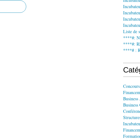
Incubate
Incubateu
Incubateu
Incubateu
Incubateu
Liste de 
****#: 
****#:
****# : 
Caté
Concours
Financem
Business
Business
Conféren
Structur
Incubateu
Financem
Formatio