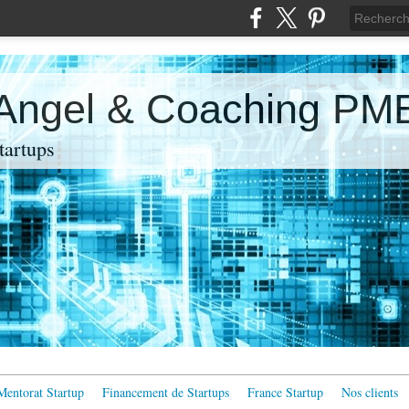
 Angel & Coaching PM
artups
Mentorat Startup
Financement de Startups
France Startup
Nos clients