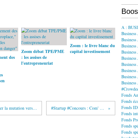
Boos
A : BU
Business
Business 
Zoom : le livre blanc du
Business
Zoom débat TPE/PME
capital investissement
Business
ent des
: les assises de
Business
l'entrepreneuriat
Business 
Business
es
Business 
 en
Business
#Crowdequ
Fonds A
Fonds éco
Fonds IDF
#Startup : Smart hôpital , Accompagner la mutation vers l'hôpital de demain
#Startup #Concours : Com' Une Start-up
Fonds int
Fonds Pr
Fonds spé
Fonds spé