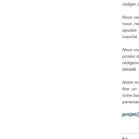
rédiger 
Nous val
nous  re
ajoutée ,
marché 
Nous vous
postes d
rédigeon
détaillé .
Notre mé
fine ,un 
votre ba
partenai
projet