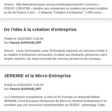
Source : http://www.technoparc-poissy.com/actu/poissy.htm Concours «
POISSY CREATOR » destiné aux entreprises ou porteurs de projets installés
en Ile-de-France 2 prix : - Catégorie "Création d’entreprise", 5 000 euros -
Catégorie "Projet de création d’entreprise",...
De l'idée à la création d'entreprise
Publié le 12/02/2007 à 08:08
Par
Patrick RAPHAELOFF
Source : Laval Technopole Laval Technopole organise un concours d’aide à
la création d’entreprises innovantes, d estiné aux étudiants, personnes sans
emploi ,salariés, etc ayant un projet de nouveau produit ou de nouveau
service , et q ui recherchent...
JEREMIE et la Micro-Entreprise
Publié le 03/02/2007 à 09:30
Par
Patrick RAPHAELOFF
La Commission européenne, a créé en fin d’année un dispositif intitulé
JEREMIE (Joint European Resources for Micro-to-medium Entreprises) Il ne
constitue pas une ressource supplémentaire du FEDER , (dommage !) Mais
il devrait rendre plus efficace les...