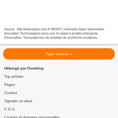
Source : http://www.alpes.cnrs.fr GRAVIT ( Grenoble Alpes Valorisation
Innovation Technologies) lance son 2e appel à projets émergents
d'innovation. Tout projet issu de résultats de recherche novateurs,
susceptible de détenir un potentiel de valorisation...
Page suivante >
Hébergé par Overblog
Top articles
Pages
Contact
Signaler un abus
C.G.U.
Cookies et données personnelles