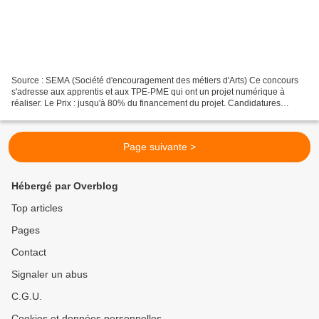
Source : SEMA (Société d'encouragement des métiers d'Arts) Ce concours
s'adresse aux apprentis et aux TPE-PME qui ont un projet numérique à
réaliser. Le Prix : jusqu'à 80% du financement du projet. Candidatures
jusqu'au 30 mars 2008. Le dossier : http://www.metiersdart-artisanat.com/1-
18472-Details-d-une-actualite.php?id=196...
Page suivante >
Hébergé par Overblog
Top articles
Pages
Contact
Signaler un abus
C.G.U.
Cookies et données personnelles