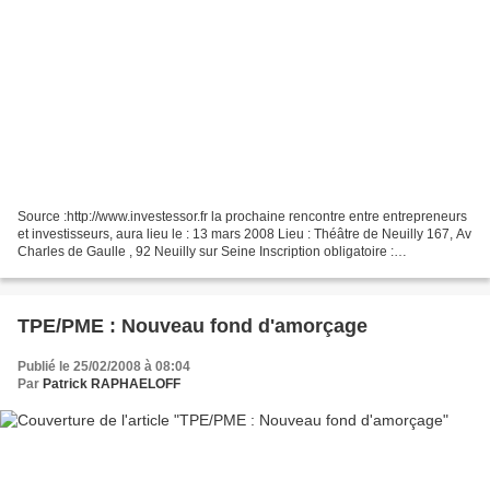
Source :http://www.investessor.fr la prochaine rencontre entre entrepreneurs
et investisseurs, aura lieu le : 13 mars 2008 Lieu : Théâtre de Neuilly 167, Av
Charles de Gaulle , 92 Neuilly sur Seine Inscription obligatoire :
http://www.investessor.fr/contact.php...
TPE/PME : Nouveau fond d'amorçage
Publié le 25/02/2008 à 08:04
Par
Patrick RAPHAELOFF