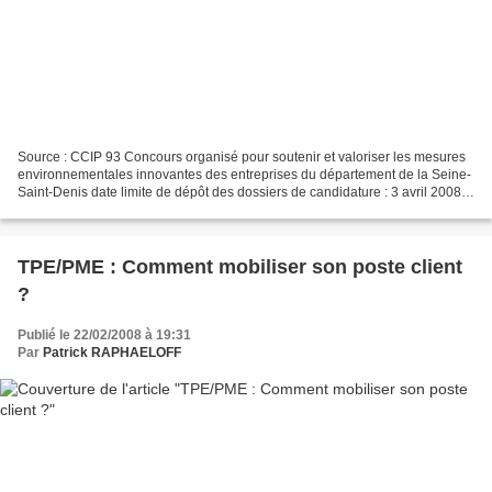
Source : CCIP 93 Concours organisé pour soutenir et valoriser les mesures
environnementales innovantes des entreprises du département de la Seine-
Saint-Denis date limite de dépôt des dossiers de candidature : 3 avril 2008.
Le dossier :
http://www.ccip93.ccip.fr/upload/pdf/developpement/Eco%20Trophees%209
3%20edition%202008.pdf...
TPE/PME : Comment mobiliser son poste client
?
Publié le 22/02/2008 à 19:31
Par
Patrick RAPHAELOFF