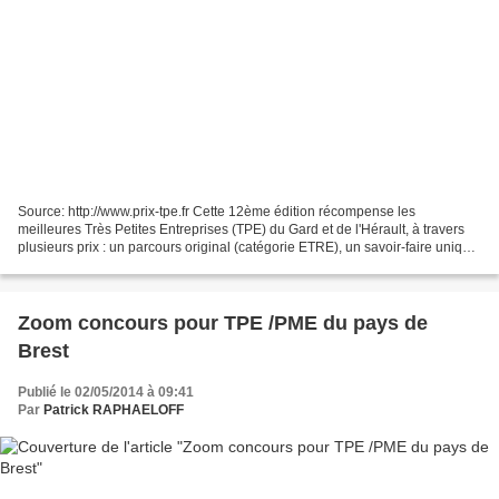
Source: http://www.prix-tpe.fr Cette 12ème édition récompense les
meilleures Très Petites Entreprises (TPE) du Gard et de l'Hérault, à travers
plusieurs prix : un parcours original (catégorie ETRE), un savoir-faire unique
(catégorie FAIRE), une gestion...
Zoom concours pour TPE /PME du pays de
Brest
Publié le 02/05/2014 à 09:41
Par
Patrick RAPHAELOFF