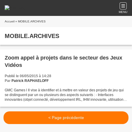
MENU
Accueil
» MOBILE.ARCHIVES
MOBILE.ARCHIVES
Zoom appel à projets dans le secteur des Jeux
Vidéos
Publié le 06/05/2015 à 14:28
Par
Patrick RAPHAELOFF
GMC Games l Il vise à identifier et à mettre en valeur des projets de jeu qui
se distinguent par un ou plusieurs des aspects suivants : - Interfaces
innovantes (objet connecté, développement IRL, IHM innovante, utilisation
de la Réalité Augmentée…) -...
< Page précédente