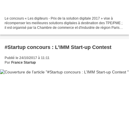
Le concours « Les digiteurs - Prix de la solution digitale 2017 » vise à
récompenser les meilleures solutions digitales à destination des TPE/PME ;
il est organisé par la Chambre de commerce et d'industrie de région Paris
Ile-de-France (CCI Paris Ile-de-France)....
#Startup concours : L’IMM Start-up Contest
Publié le 24/10/2017 à 11:11
Par
France Startup