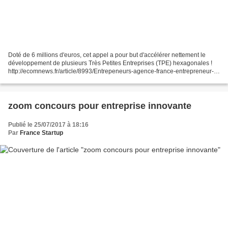
Doté de 6 millions d'euros, cet appel a pour but d'accélérer nettement le
développement de plusieurs Très Petites Entreprises (TPE) hexagonales !
http://ecomnews.fr/article/8993/Entrepeneurs-agence-france-entrepreneur-
lance-grand-appel-projets-nation...
zoom concours pour entreprise innovante
Publié le 25/07/2017 à 18:16
Par
France Startup