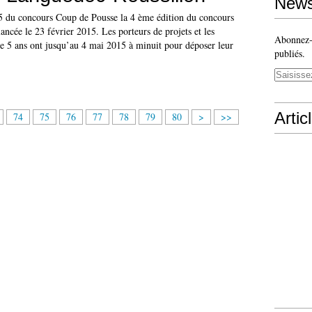
News
5 du concours Coup de Pousse la 4 ème édition du concours
ancée le 23 février 2015. Les porteurs de projets et les
Abonnez-v
de 5 ans ont jusqu’au 4 mai 2015 à minuit pour déposer leur
publiés.
Artic
9
1
2
3
74
75
76
77
78
79
80
>
>>
0
0
0
0
0
0
0