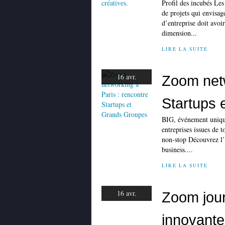
Profil des incubés Les
de projets qui envisag
d’entreprise doit avoi
dimension...
LIRE LA SUITE
16 avr.
Zoom netw
Startups 
BIG, événement unique
entreprises issues de t
non-stop Découvrez l’
business....
LIRE LA SUITE
16 avr.
Zoom jour
innovante