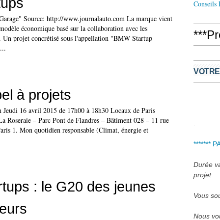
tups
Conseils
arage" Source: http://www.journalauto.com La marque vient
modèle économique basé sur la collaboration avec les
***P
s. Un projet concrétisé sous l'appellation "BMW Startup
...
VOTRE
l à projets
 Jeudi 16 avril 2015 de 17h00 à 18h30 Locaux de Paris
La Roseraie – Parc Pont de Flandres – Bâtiment 028 – 11 rue
.
ris 1. Mon quotidien responsable (Climat, énergie et
******* 
Durée var
projet
tups : le G20 des jeunes
Vous sou
eurs
Nous vou