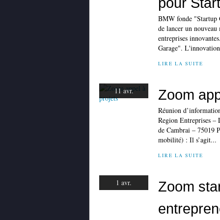
pour Star
BMW fonde "Startup G
de lancer un nouveau 
entreprises innovante
Garage". L'innovation
LIRE LA SUITE
11 avr.
Zoom appe
Réunion d’information
Region Entreprises – 
de Cambrai – 75019 Pa
mobilité) : Il s’agit...
LIRE LA SUITE
1 avr.
Zoom star
entrepren