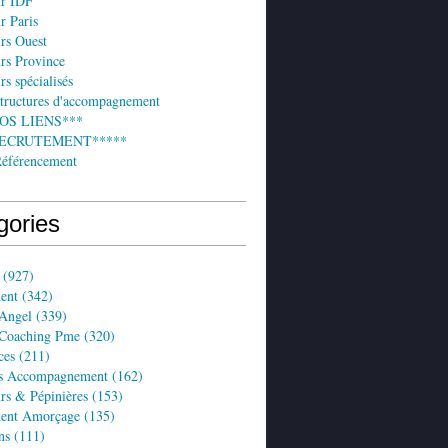
ur IDF
r Paris
rs Ouest
rs Province
rs spécialisés
structures d'accompagnement
NOS LIENS***
 RECRUTEMENT*****
Référencement
gories
(927)
ent
(342)
 Angel
(339)
 Coaching Pme
(320)
ces
(211)
es Accompagnement
(162)
rs & Pépinières
(153)
ent Amorçage
(135)
ns
(111)