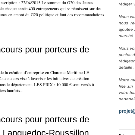
'inscription : 22/04/2015 Le sommet du G20 des Jeunes
rédiger 
le chaque année 400 entrepreneurs qui se réunissent sur des
nes en amont du G20 politique et font des recommandations
Nous val
nous  re
ajoutée ,
marché 
cours pour porteurs de
Nous vous
postes d
rédigeon
détaillé .
de la création d’entreprise en Charente-Maritime LE
ncours vise à favoriser les initiatives de création
Notre mé
 dans le département. LES PRIX : 10 000 € sont versés à
fine ,un 
rs lauréats...
votre ba
partenai
projet
cours pour porteurs de
n Languedoc-Roussillon