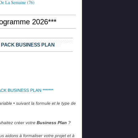
 De La Semaine
(76)
rogramme 2026***
 PACK BUSINESS PLAN
PACK BUSINESS PLAN *******
iable • suivant la formule et le type de 
haitez créer votre 
Business Plan
 ?
s aidons à formaliser votre projet et à 