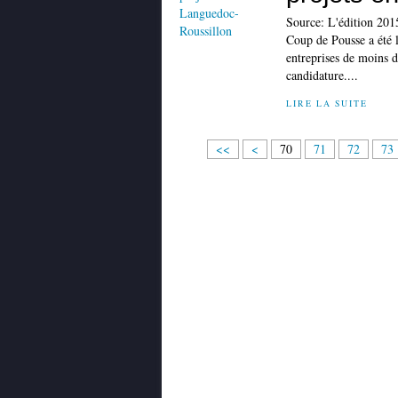
Source: L'édition 201
Coup de Pousse a été l
entreprises de moins 
candidature....
LIRE LA SUITE
1
2
3
4
5
6
<<
<
70
71
72
73
0
0
0
0
0
0