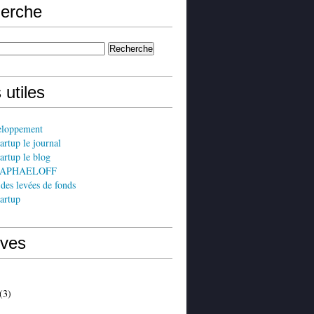
erche
 utiles
eloppement
artup le journal
artup le blog
 RAPHAELOFF
 des levées de fonds
artup
ives
(3)