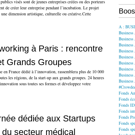
 publics visés sont de jeunes entreprises créées ou des porteurs
ent de créer leur entreprise pendant l’incubation. Le projet
Boos
r une dimension artistique, culturelle ou créative.Cette
A : BU
Business
Business 
Business
orking à Paris : rencontre
Business
Business
et Grands Groupes
Business 
Business
 en France dédié à l’innovation, rassemblera plus de 10 000
Business 
outes les régions, de la start-up aux grands groupes. 24 heures
Business
innovation sous toutes ses formes et développez votre
#Crowdequ
Fonds A
Fonds éco
Fonds IDF
Fonds int
née dédiée aux Startups
Fonds Pr
Fonds spé
Fonds spé
 du secteur médical