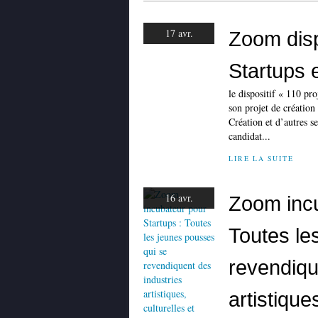
17 avr.
Zoom dispo
Startups 
le dispositif « 110 pr
son projet de création
Création et d’autres s
candidat...
LIRE LA SUITE
16 avr.
Zoom incu
Toutes le
revendiqu
artistique