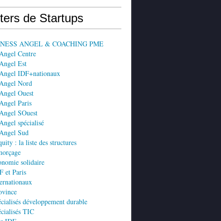
ters de Startups
SINESS ANGEL & COACHING PME
 Angel Centre
Angel Est
 Angel IDF+nationaux
 Angel Nord
 Angel Ouest
Angel Paris
 Angel SOuest
Angel spécialisé
 Angel Sud
ity : la liste des structures
morçage
nomie solidaire
 et Paris
ernationaux
ovince
cialisés développement durable
cialisés TIC