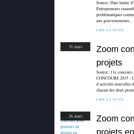
Source: Date limite d
Entrepreneurs rassemb
problématiques commu
aux gouvernements...
LIRE LA SUITE
31 mars
Zoom con
projets
Source: 11e concours 
CONCOURS 2015 : Ce co
d’activités nouvelles
chacun des deux premie
LIRE LA SUITE
26 mars
Zoom con
projets e