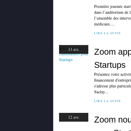
Première journée start
dans l’auditorium de 
l’ensemble des interve
médicaux....
LIRE LA SUITE
13 avr.
Zoom appe
Startups
Présentez votre activi
financement d'entrepri
s'adresse plus particul
Saclay...
LIRE LA SUITE
12 avr.
Zoom nouv