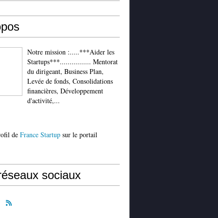
opos
Notre mission :.....***Aider les
Startups***................ Mentorat
du dirigeant, Business Plan,
Levée de fonds, Consolidations
financières, Développement
d'activité,...
rofil de
France Startup
sur le portail
réseaux sociaux