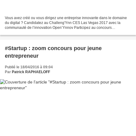
Vous avez créé ou vous dirigez une entreprise innovante dans le domaine
du digital ? Candidatez au Challeng'Ynn CES Las Vegas 2017 avec la
communauté de l’innovation Open’Ynnov Participez au concours
"Challeng'Ynn" du 15 avril au 31 mai 2016 pour devenir...
#Startup : zoom concours pour jeune
entrepreneur
Publié le 18/04/2016 à 09:04
Par
Patrick RAPHAELOFF