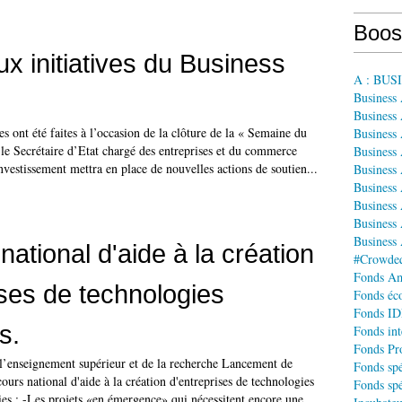
Boos
ux initiatives du Business
A : BU
Business
Business 
es ont été faites à l’occasion de la clôture de la « Semaine du
Business
le Secrétaire d’Etat chargé des entreprises et du commerce
Business
nvestissement mettra en place de nouvelles actions de soutien...
Business
Business 
Business
Business 
Business
ational d'aide à la création
#Crowdequ
Fonds A
ises de technologies
Fonds éco
Fonds IDF
s.
Fonds int
Fonds Pr
 l’enseignement supérieur et de la recherche Lancement de
Fonds spé
ours national d'aide à la création d'entreprises de technologies
Fonds spé
ies : -Les projets «en émergence» qui nécessitent encore une