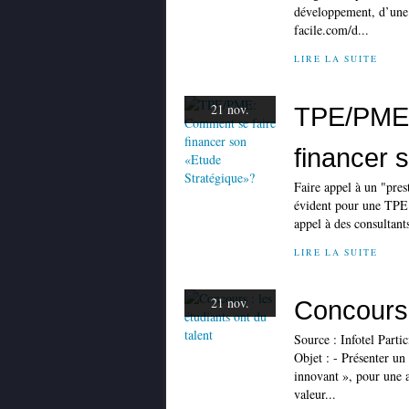
développement, d’une
facile.com/d...
LIRE LA SUITE
21 nov.
TPE/PME:
financer 
Faire appel à un "prest
évident pour une TPE :
appel à des consultants
LIRE LA SUITE
21 nov.
Concours :
Source : Infotel Parti
Objet : - Présenter u
innovant », pour une a
valeur...