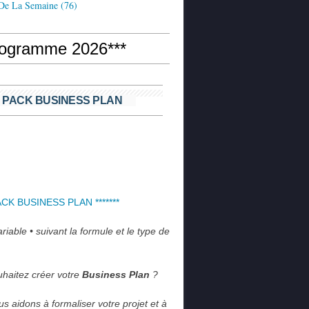
 De La Semaine
(76)
rogramme 2026***
 PACK BUSINESS PLAN
PACK BUSINESS PLAN *******
iable • suivant la formule et le type de 
haitez créer votre 
Business Plan
 ?
s aidons à formaliser votre projet et à 