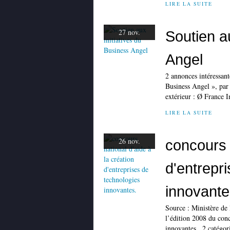
LIRE LA SUITE
27 nov.
Soutien a
Angel
2 annonces intéressant
Business Angel », par 
extérieur : Ø France I
LIRE LA SUITE
26 nov.
concours n
d'entrepr
innovante
Source : Ministère de
l’édition 2008 du conc
innovantes . 2 catégor