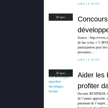
LIRE LA SUITE
20 nov.
Concours 
développ
Source : http://www.c
de bac à bac + 5 (BTS,
participation peut êtr
personnes....
LIRE LA SUITE
20 nov.
Aider les
profiter d
Devenir BUSINESS ANG
de l’année approche, i
paiement de l’impôt ,…
fournissant des inform