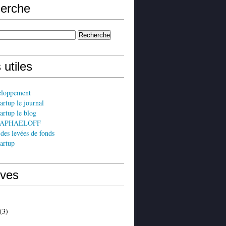
erche
 utiles
eloppement
artup le journal
artup le blog
 RAPHAELOFF
 des levées de fonds
artup
ives
(3)