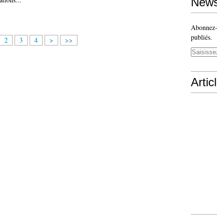
News
Abonnez-v
publiés.
2
3
4
>
>>
Artic