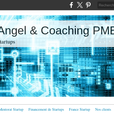
 Angel & Coaching PM
artups
Mentorat Startup
Financement de Startups
France Startup
Nos clients