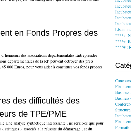
Incubate
Incubateu
Incubateu
Incubateu
Incubateu
Liste de 
ent en Fonds Propres des
****#: 
****#:
****# : 
d’honneurs des associations départementales Entreprendre
ons départementales de la RP peuvent octroyer des prêts
Caté
 45 000 Euros, pour vous aider à constituer vos fonds propres
Concours
Financem
Business
Business
es des difficultés des
Conféren
Structur
neurs de TPE/PME
Incubateu
Financem
cile Une analyse synthétique intéressante , ne serait-ce que pour
Formatio
 « critiques » associés à la réussite du démarrage , et du