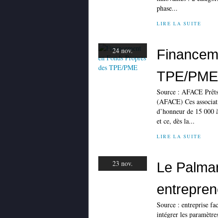
phase...
LIRE LA SUITE
24 nov.
Financem
TPE/PME
Source : AFACE Prêts 
(AFACE) Ces associati
d’honneur de 15 000 à
et ce, dès la...
LIRE LA SUITE
23 nov.
Le Palmar
entrepre
Source : entreprise fa
intégrer les paramètres