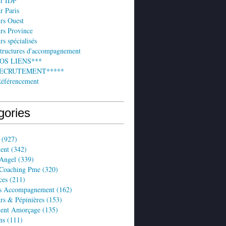
ur IDF
r Paris
rs Ouest
rs Province
rs spécialisés
structures d'accompagnement
NOS LIENS***
 RECRUTEMENT*****
Référencement
gories
(927)
ent
(342)
 Angel
(339)
 Coaching Pme
(320)
ces
(211)
es Accompagnement
(162)
rs & Pépinières
(153)
ent Amorçage
(135)
ns
(111)