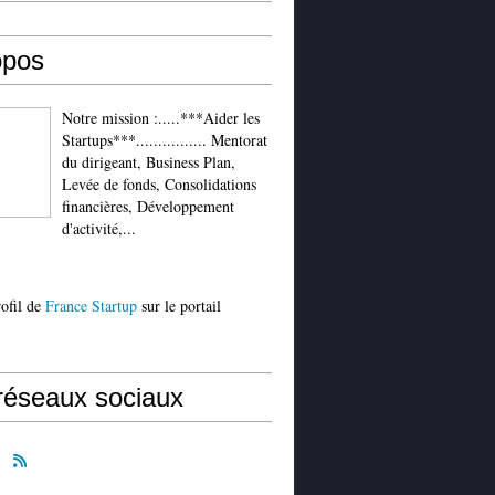
opos
Notre mission :.....***Aider les
Startups***................ Mentorat
du dirigeant, Business Plan,
Levée de fonds, Consolidations
financières, Développement
d'activité,...
rofil de
France Startup
sur le portail
réseaux sociaux