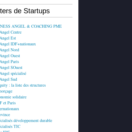
ters de Startups
SINESS ANGEL & COACHING PME
 Angel Centre
Angel Est
 Angel IDF+nationaux
 Angel Nord
 Angel Ouest
Angel Paris
 Angel SOuest
Angel spécialisé
 Angel Sud
ity : la liste des structures
morçage
nomie solidaire
 et Paris
ernationaux
ovince
cialisés développement durable
cialisés TIC