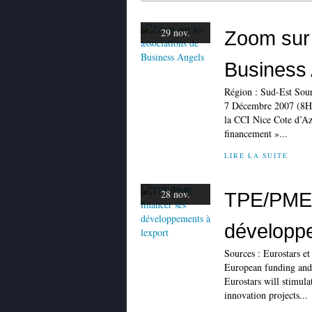
29 nov.
Zoom sur 
Business
Région : Sud-Est Sour
7 Décembre 2007 (8H3
la CCI Nice Cote d’Az
financement »...
LIRE LA SUITE
28 nov.
TPE/PME :
développe
Sources : Eurostars e
European funding and 
Eurostars will stimula
innovation projects...