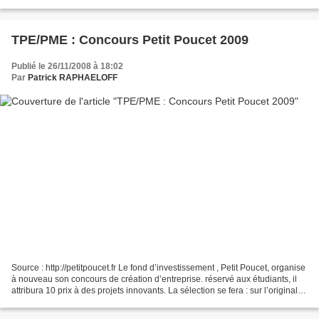
l'innovation régionale et nationale...
TPE/PME : Concours Petit Poucet 2009
Publié le 26/11/2008 à 18:02
Par
Patrick RAPHAELOFF
Source : http://petitpoucet.fr Le fond d’investissement , Petit Poucet, organise
à nouveau son concours de création d’entreprise. réservé aux étudiants, il
attribura 10 prix à des projets innovants. La sélection se fera : sur l’originalité
de l’idée,...