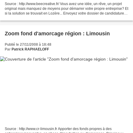
Source : http://www.beecreative.fr/ Vous avez une idée, un rêve, un projet
original mais manquez de moyens pour démarrer votre propre entreprise? Et
si la solution se trouvait en Lozère... Envoyez votre dossier de candidature
jusqu'au 12 décembre 2008....
Zoom fond d'amorcage région : Limousin
Publié le 27/11/2008 à 18:48
Par
Patrick RAPHAELOFF
Source : http://www.cr-limousin.fr Apporter des fonds propres à des