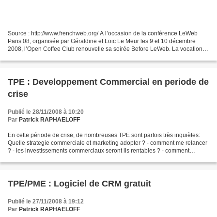
Source : http://www.frenchweb.org/ A l’occasion de la conférence LeWeb
Paris 08, organisée par Géraldine et Loic Le Meur les 9 et 10 décembre
2008, l’Open Coffee Club renouvelle sa soirée Before LeWeb. La vocation
de la soirée à l’image de l’action de...
TPE : Developpement Commercial en periode de
crise
Publié le 28/11/2008 à 10:20
Par
Patrick RAPHAELOFF
En cette période de crise, de nombreuses TPE sont parfois très inquiètes:
Quelle strategie commerciale et marketing adopter ? - comment me relancer
? - les investissements commerciaux seront ils rentables ? - comment
reduire mes couts commerciaux ? nous...
TPE/PME : Logiciel de CRM gratuit
Publié le 27/11/2008 à 19:12
Par
Patrick RAPHAELOFF