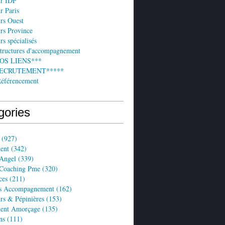
ur IDF
r Paris
rs Ouest
rs Province
rs spécialisés
structures d'accompagnement
NOS LIENS***
 RECRUTEMENT*****
Référencement
gories
(927)
ent
(342)
 Angel
(339)
 Coaching Pme
(320)
ces
(211)
es Accompagnement
(162)
rs & Pépinières
(153)
ent Amorçage
(135)
ns
(111)