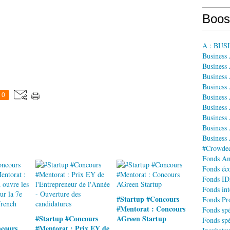
Boos
A : BU
Business
Business 
Business
Business
0
Business
Business 
Business
Business 
Business
#Crowdequ
Fonds A
Fonds éco
Fonds IDF
Fonds int
#Startup #Concours
Fonds Pr
#Mentorat : Concours
Fonds spé
#Startup #Concours
AGreen Startup
Fonds spé
cours
#Mentorat : Prix EY de