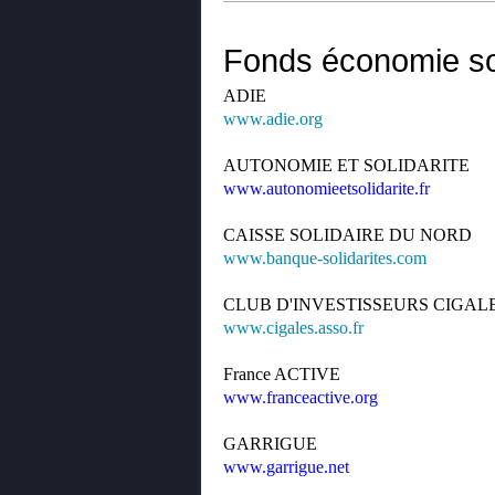
Fonds économie so
ADIE
www.adie.org
AUTONOMIE ET SOLIDARITE
www.autonomieetsolidarite.fr
CAISSE SOLIDAIRE DU NORD
www.banque-solidarites.com
CLUB D'INVESTISSEURS CIGAL
www.cigales.asso.fr
France ACTIVE
www.franceactive.org
GARRIGUE
www.garrigue.net