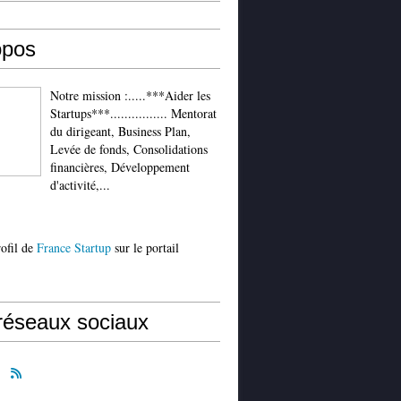
opos
Notre mission :.....***Aider les
Startups***................ Mentorat
du dirigeant, Business Plan,
Levée de fonds, Consolidations
financières, Développement
d'activité,...
rofil de
France Startup
sur le portail
réseaux sociaux