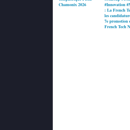
Chamonix 2026
#Innovation #
: La French T
les candidatur
7e promotion 
French Tech N