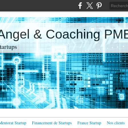
 Angel & Coaching PM
artups
Mentorat Startup
Financement de Startups
France Startup
Nos clients