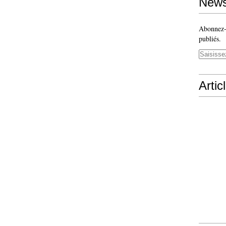
News
Abonnez-v
publiés.
Artic