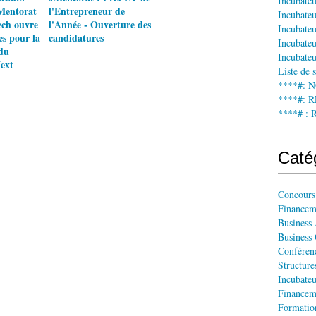
Incubate
Mentorat
l'Entrepreneur de
Incubateu
ech ouvre
l'Année - Ouverture des
Incubateu
es pour la
candidatures
Incubateu
du
Incubateu
ext
Liste de 
****#: 
****#:
****# : 
Caté
Concours
Financem
Business
Business
Conféren
Structur
Incubateu
Financem
Formatio