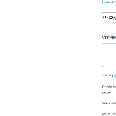
Conseils
***P
VOTRE
.
******* 
Durée var
projet
Vous sou
Nous vou