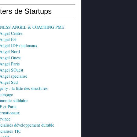
ters de Startups
SINESS ANGEL & COACHING PME
 Angel Centre
Angel Est
 Angel IDF+nationaux
 Angel Nord
 Angel Ouest
Angel Paris
 Angel SOuest
Angel spécialisé
 Angel Sud
ity : la liste des structures
morçage
nomie solidaire
 et Paris
ernationaux
ovince
cialisés développement durable
cialisés TIC