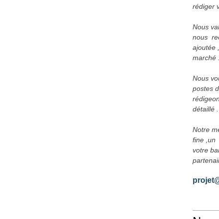
rédiger 
Nous val
nous  re
ajoutée ,
marché 
Nous vous
postes d
rédigeon
détaillé .
Notre mé
fine ,un 
votre ba
partenai
projet