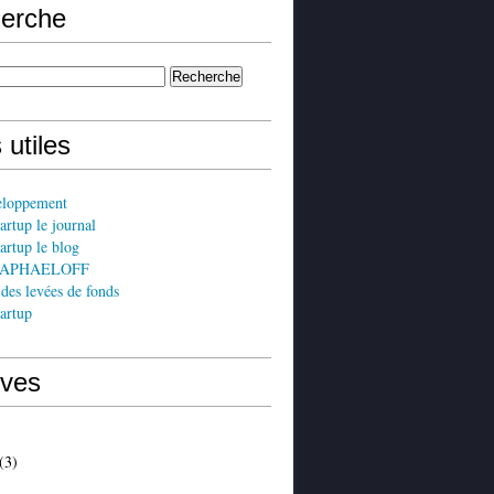
erche
 utiles
eloppement
artup le journal
artup le blog
 RAPHAELOFF
 des levées de fonds
artup
ives
(3)