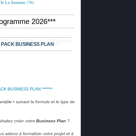
 De La Semaine
(76)
rogramme 2026***
 PACK BUSINESS PLAN
PACK BUSINESS PLAN *******
iable • suivant la formule et le type de 
haitez créer votre 
Business Plan
 ?
s aidons à formaliser votre projet et à 